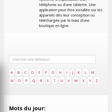
téléphone ou d’une tablette. Une
application peut être installée sur les
appareils dès leur conception ou
téléchargée par le biais d’une
boutique en ligne.
A
B
C
D
E
F
G
H
I
J
K
L
M
N
O
P
Q
R
S
T
U
V
W
X
Y
Z
Mots du jour: