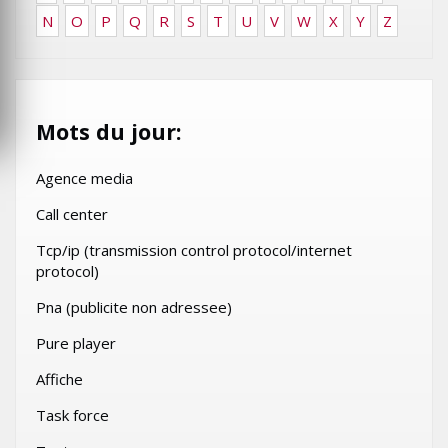
N
O
P
Q
R
S
T
U
V
W
X
Y
Z
Mots du jour:
Agence media
Call center
Tcp/ip (transmission control protocol/internet
protocol)
Pna (publicite non adressee)
Pure player
Affiche
Task force