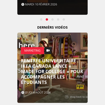
MARDI 10 FÉVRIER 2026
DERNIÈRS VIDÉOS
MARKETING
RENTRÉE UNIVERSITAIRE :
IKEA CANADA LANCE «
MADE FOR COLLEGE » POUR
ACCOMPAGNER LES
ÉTUDIANTS
JEUDI 6 AOÛT 2026