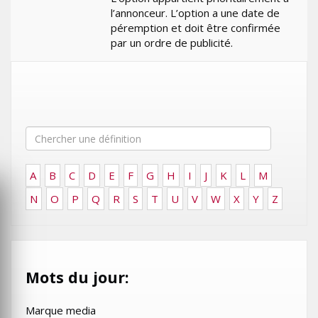
l’annonceur. L’option a une date de
péremption et doit être confirmée
par un ordre de publicité.
A
B
C
D
E
F
G
H
I
J
K
L
M
N
O
P
Q
R
S
T
U
V
W
X
Y
Z
Mots du jour:
Marque media