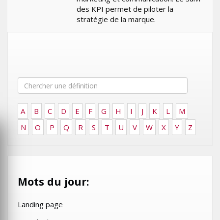
des KPI permet de piloter la
stratégie de la marque.
A
B
C
D
E
F
G
H
I
J
K
L
M
N
O
P
Q
R
S
T
U
V
W
X
Y
Z
Mots du jour:
Landing page