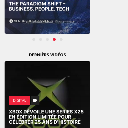
THE PARADIGM SHIFT –
BUSINESS. PEOPLE. TECH
GITEX
VENDREDI 10 JANVIER 2025
MERCRE
DERNIÈRS VIDÉOS
MARKE
DIGITAL
APPLE
XBOX DÉVOILE UNE SERIES X25
CONCE
EN ÉDITION LIMITÉE POUR
COLLA
CÉLÉBRER 25 ANS D'HISTOIRE
L’IPH