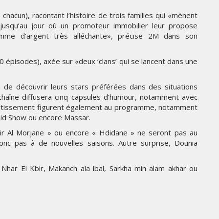
LES IMPÉRIALES WEEK 2026
SOUS THÈME "DABA OR NEVER"
hacun), racontant l’histoire de trois familles qui «mènent
jusqu’au jour où un promoteur immobilier leur propose
mme d’argent très alléchante», précise 2M dans son
MARDI 27 JANVIER 2026
0 épisodes), axée sur «deux ‘clans’ qui se lancent dans une
 de découvrir leurs stars préférées dans des situations
chaîne diffusera cinq capsules d’humour, notamment avec
vertissement figurent également au programme, notamment
hid Show ou encore Massar.
ir Al Morjane » ou encore « Hdidane » ne seront pas au
nc pas à de nouvelles saisons. Autre surprise, Dounia
PUB
t Nhar El Kbir, Makanch ala lbal, Sarkha min alam akhar ou
NE
SPIDER-MAN ET BMW
UNISSENT LEURS UNIVERS
DANS UNE CAMPAGNE
S
INTERNATIONALE AUTOUR DE
LA BMW IX3