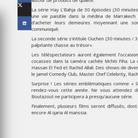
autour de produits de qualité.
’INNOVATION
LES ÉTOILES 2025
La série Hay L’Bahja de 30 épisodes (30 minutes c
une vie paisible dans la médina de Marrakech 
d’acheter leurs demeures moyennant une so
MARDI 10 FÉVRIER 2026
communiqué.
La seconde série s’intitule Ouchen (30 minutes / 3
palpitante chasse au trésor».
Les téléspectateurs auront également l’occasion
cocasses dans la caméra cachée Mchiti Fiha. La 
Hassan El Fed et Rachid Allali. Des shows de di
le Jamel Comedy Club, Master Chef Celebrity, Rac
Surprise ! Les séries emblématiques comme « S
rendez-vous cette année. Ne vous attendez do
Boutazout ne participera à presqu'aucune série.
MARKETING
Finalement, plusieurs films seront diffusés, don
CROSSCOUNTRY DÉVOILE U
encore Al qaria Al manssia.
CE : UNE
NOUVELLE CAMPAGNE
ATION DE
PUBLICITAIRE ESTIVALE
PORT PENSÉE
CENTRÉE SUR LES RELATION
EN
HUMAINES