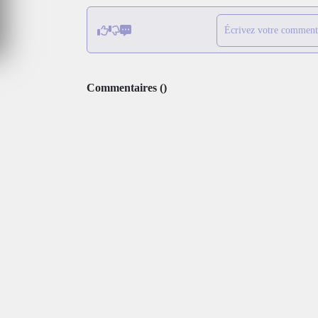
6
MARDI 4 AOÛT 2026
Écrivez votre comment
Commentaires
(
)