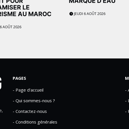
IT POUR
MARQUE D’EAU
MISER LE
RISME AU MAROC
JEUDI 6 AOÛT 2026
 6 AOÛT 2026
PAGES
M
- Page d'accueil
-
- Qui sommes-nous ?
- 
e,
- Contactez-nous
- 
- Conditions générales