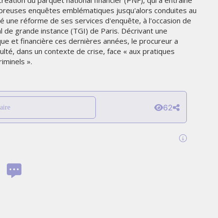
création du parquet national financier (PNF), qui a entraîné
THE PARADIGM SHIFT –
nombreuses enquêtes emblématiques jusqu'alors conduites au
ER"
BUSINESS. PEOPLE. TECH
é une réforme de ses services d'enquête, à l'occasion de
al de grande instance (TGI) de Paris. Décrivant une
VENDREDI 10 JANVIER 2025
ue et financière ces dernières années, le procureur a
iculté, dans un contexte de crise, face « aux pratiques
iminels ».
62
aire
MARKETING
TÉ
NIKE STUDIO FLEECE : UNE
RÉE
NOUVELLE GÉNÉRATION DE
VÊTEMENTS DE SPORT PENSÉE
POUR LE QUOTIDIEN