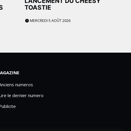
LANCEMENT DU CHEESY
S
TOASTIE
MERCREDI 5 AOÛT 2026
AGAZINE
 Anciens numeros
Lire le dernier numero
Publicite