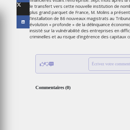
financières visant l'entreprise. Sept mois après la 
LES IMPÉRIALES WEEK 2026
le transfert vers cette nouvelle institution de 
SOUS THÈME "DABA OR NEV
plus grand parquet de France, M. Molins a présent
l'installation de 86 nouveaux magistrats au Tribun
6
MARDI 27 JANVIER 2026
évolution « profonde » de la délinquance économiq
insisté sur la vulnérabilité des entreprises en diff
criminelles et au risque d'ingérence des capitaux cr
Écrivez votre comment
Commentaires
(
0
)
MARKETING
TAIRE : IKEA
 MADE FOR
EMIRATES CÉLÈBRE L’IDENTI
DES ÉMIRATS AVEC UNE LIV
ES
SPÉCIALE SUR SES AVIONS
EMBLÉMATIQUES