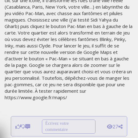
clic sur une icône, il transforme les rues d'une ville réelle
(Casablanca, Paris, New York, votre ville…) en labyrinthe du
jeu vidéo Pac-Man, avec chasse aux fantômes et pilules
magiques. Choisissez une ville (j’ai testé Sidi Yahya du
Gharb) puis cliquez le bouton Pac-Man en bas à gauche de la
carte. Votre quartier est alors transformé en terrain de jeu
où vous devez éviter les célèbres fantômes Blinky, Pinky,
Inky, mais aussi Clyde. Pour lancer le jeu, il suffit de se
rendre sur cette nouvelle version de Google Maps et
d’activer le bouton « Pac-Man » se situant en bas à gauche
de la page. Google se chargera alors de zoomer sur le
quartier que vous aurez auparavant choisi et vous créera un
jeu personnalisé. Toutefois, dépêchez-vous de manger les
pac-gommes, car ce jeu ne sera disponible que pour une
durée limitée. À tester rapidement sur
https://www.google.fr/maps/
Écrivez votre
27
commentaire