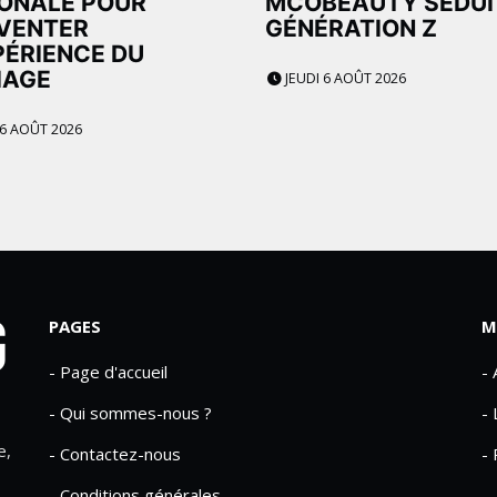
ONALE POUR
MCOBEAUTY SÉDUI
VENTER
GÉNÉRATION Z
PÉRIENCE DU
IAGE
JEUDI 6 AOÛT 2026
 6 AOÛT 2026
PAGES
M
- Page d'accueil
-
- Qui sommes-nous ?
- 
e,
- Contactez-nous
- 
- Conditions générales