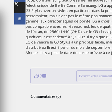
Note, dont Samsung doit présenter un nouveau mod
LES IMPÉRIALES WEEK 2026
l'électronique de Berlin. Comme Samsung, LG a appo
SOUS THÈME "DABA OR NEV
G3 Stylus avec un stylet, en particulier dans la pr
ressemblent, mais n'ont pas le même positionnem
6
MARDI 27 JANVIER 2026
gamme, aux caractérisques de pointe. LG a choisi 
pas compatible avec les réseaux mobiles de quatr
de l'écran, de 2560x1440 (QHD) sur le G3 classi
quadricœur est cadencé à 1,3 GHz. Il n'y a que 8
LG de vendre le G3 Stylus à un prix plus faible, ma
distribué au Brésil à partir du mois de septembre
Afrique. Il n'y a pas de date de sortie prévue à ce 
Écrivez votre comment
MARKETING
TAIRE : IKEA
 MADE FOR
EMIRATES CÉLÈBRE L’IDENTI
Commentaires
(
0
)
DES ÉMIRATS AVEC UNE LIV
ES
SPÉCIALE SUR SES AVIONS
EMBLÉMATIQUES