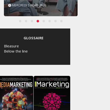
MARDI 4 AOÛT 2026
SAMED
GLOSSAIRE
Bleasure
Below the line