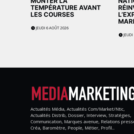
MONTER LA
NATI
TEMPÉRATURE AVANT
RÉIN
LES COURSES
L’EX
MAR
JEUDI 6 AOÛT 2026
JEUDI
Actualités Média, Actualités Com/Market/Ntic,
Actualités Distrib, Dossier, Interview, Stratégies,
Communication, Marques avenue, Relations press
Créa, Baromètre, People, Métier, Profil...