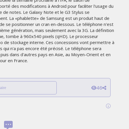
èle la semaine prochaine à l'IFA, le salon de
THE PARADIGM SHIFT –
rté des modifications à Android pour faciliter l'usage du
ER"
BUSINESS. PEOPLE. TECH
ise de notes. Le Galaxy Note et le G3 Stylus se
ent. La «phablette» de Samsung est un produit haut de
VENDREDI 10 JANVIER 2025
de se positionner un cran en-dessous. Le téléphone n'est
ième génération, mais seulement avec la 3G. La définition
que, tombe à 960x540 pixels (qHD). Le processeur
 Go de stockage interne. Ces concessions vont permettre à
is qui n'a pas encore été précisé. Le téléphone sera
, puis dans d'autres pays en Asie, au Moyen-Orient et en
jour en France.
46
aire
MARKETING
TÉ
NIKE STUDIO FLEECE : UNE
RÉE
NOUVELLE GÉNÉRATION DE
VÊTEMENTS DE SPORT PENSÉE
POUR LE QUOTIDIEN