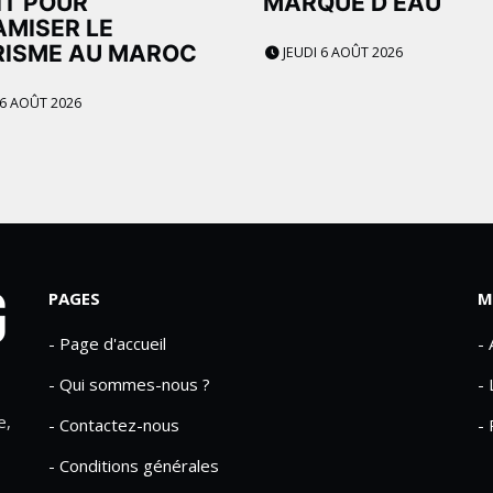
IT POUR
MARQUE D’EAU
MISER LE
RISME AU MAROC
JEUDI 6 AOÛT 2026
 6 AOÛT 2026
PAGES
M
- Page d'accueil
-
- Qui sommes-nous ?
- 
e,
- Contactez-nous
- 
- Conditions générales