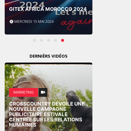
FRONT
GITEX AFRICA MOROCCO 2024
AFRIC
MERCREDI 15 MAI 2024
LUNDI 
DERNIÈRS VIDÉOS
MARKETING
PUB
CROSSCOUNTRY DÉVOILE UNE
SPIDE
NOUVELLE CAMPAGNE
UNISS
PUBLICITAIRE ESTIVALE
DANS 
CENTRÉE SUR LES RELATIONS
INTER
HUMAINES
LA BM