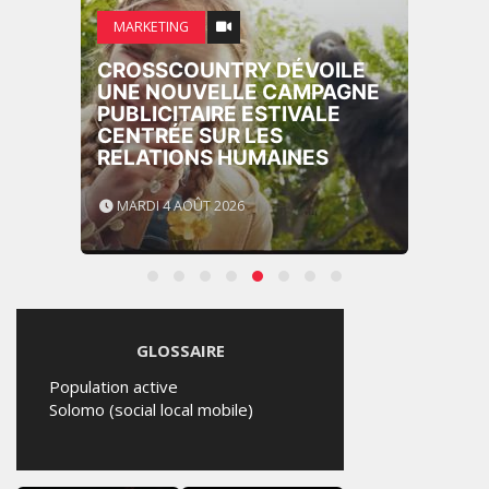
MARKETING
CROSSCOUNTRY DÉVOILE
UNE NOUVELLE CAMPAGNE
PUBLICITAIRE ESTIVALE
CENTRÉE SUR LES
RELATIONS HUMAINES
MARDI 4 AOÛT 2026
GLOSSAIRE
Population active
Solomo (social local mobile)