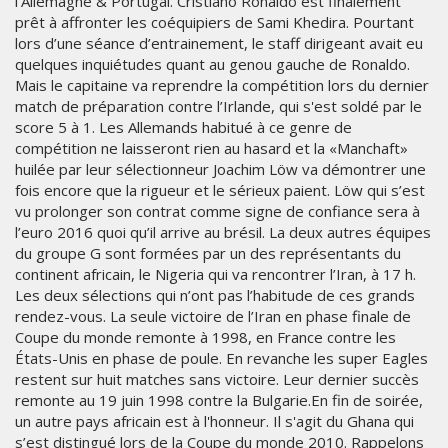
l'Allemagne & Portugal. Cristiano Ronaldo est finalement
prêt à affronter les coéquipiers de Sami Khedira. Pourtant
lors d’une séance d’entrainement, le staff dirigeant avait eu
quelques inquiétudes quant au genou gauche de Ronaldo.
Mais le capitaine va reprendre la compétition lors du dernier
match de préparation contre l’Irlande, qui s'est soldé par le
score 5 à 1. Les Allemands habitué à ce genre de
compétition ne laisseront rien au hasard et la «Manchaft­»
huilée par leur sélectionneur Joachim Löw va démontrer une
fois encore que la rigueur et le sérieux paient. Löw qui s’est
vu prolonger son contrat comme signe de confiance sera à
l’euro 2016 quoi qu’il arrive au brésil. La deux autres équipes
du groupe G sont formées par un des représentants du
continent africain, le Nigeria qui va rencontrer l’Iran, à 17 h.
Les deux sélections qui n’ont pas l’habitude de ces grands
rendez-vous. La seule victoire de l’Iran en phase finale de
Coupe du monde remonte à 1998, en France contre les
États-Unis en phase de poule. En revanche les super Eagles
restent sur huit matches sans victoire. Leur dernier succès
remonte au 19 juin 1998 contre la Bulgarie.En fin de soirée,
un autre pays africain est à l'honneur. Il s'agit du Ghana qui
s’est distingué lors de la Coupe du monde 2010. Rappelons