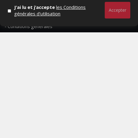
- Qui sommes-nous ?
J’ai lu et j’accepte
les Conditions
Accepter
générales d'utilisation
- Contactez-nous
- Conditions générales
MAGAZINE
- Anciens numeros
- Lire le dernier numero
- Publicite
QUI SOMMES-NOUS ?
CONTACTEZ-NOUS
MENTIONS LÉGALES
Mediamarketing
© Copyright 2026, All Rights Reserved