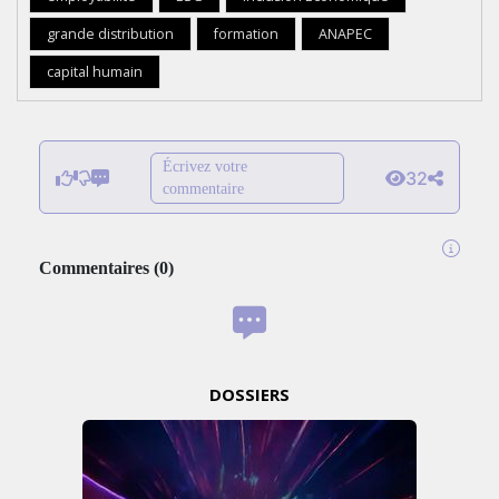
grande distribution
formation
ANAPEC
capital humain
Écrivez votre
32
commentaire
Commentaires
(
0
)
DOSSIERS