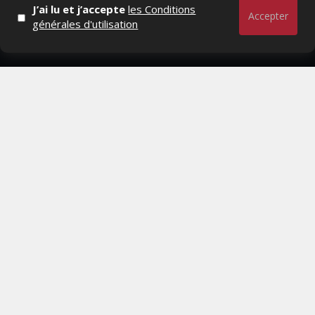
J’ai lu et j’accepte
les Conditions
RESTER CONNECTÉ
Accepter
générales d'utilisation
PAGES
- Page d'accueil
- Qui sommes-nous ?
- Contactez-nous
- Conditions générales
MAGAZINE
- Anciens numeros
- Lire le dernier numero
- Publicite