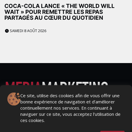
COCA-COLA LANCE « THE WORLD WILL
WAIT » POUR REMETTRE LES REPAS
PARTAGÉS AU CŒUR DU QUOTIDIEN
SAMEDI 8 AOÛT 2026
Ce site, utilise des cookies afin de vous offrir une
bonne expérience de navigation et d’améliorer
Actualités Média, Actualités Com/Market/Ntic, Actualités
continuellement nos services. En continuant à
Distrib, Dossier, Interview, Stratégies, Communication,
naviguer sur ce site, vous acceptez l’utilisation de
Marques avenue, Relations presse, Créa, Baromètre,
ces cookies.
People, Métier, Profil...