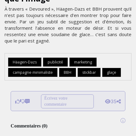
À travers « Devoured », Häagen-Dazs et BBH prouvent qu’il
n’est pas toujours nécessaire d’en montrer trop pour faire
envie. Par un jeu subtil de suggestion et d’émotion, ils
transforment l’absence en moteur de désir. Et si vous
ressentez une envie soudaine de glace… c’est sans doute
que le pari est gagné.
Häagen-Dazs
publicité
marketing
campagne minimaliste
BBH
stickbar
glaçe
Écrivez votre
35
commentaire
Commentaires
(
0
)