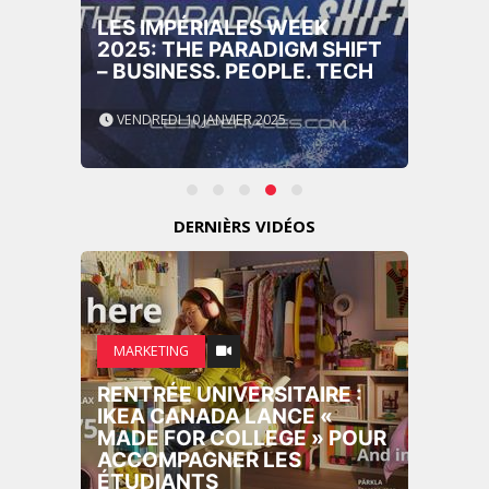
LES IMPÉRIALES WEEK
2025: THE PARADIGM SHIFT
– BUSINESS. PEOPLE. TECH
VENDREDI 10 JANVIER 2025
DERNIÈRS VIDÉOS
MARKETING
RENTRÉE UNIVERSITAIRE :
IKEA CANADA LANCE «
MADE FOR COLLEGE » POUR
ACCOMPAGNER LES
ÉTUDIANTS