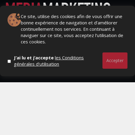
Ce site, utilise des cookies afin de vous offrir une
bonne expérience de navigation et d’améliorer
Actualités Média, Actualités Com/Market/Ntic, Actualités
continuellement nos services. En continuant à
Distrib, Dossier, Interview, Stratégies, Communication,
naviguer sur ce site, vous acceptez l’utilisation de
Marques avenue, Relations presse, Créa, Baromètre,
ces cookies.
People, Métier, Profil...
J’ai lu et j’accepte
les Conditions
RESTER CONNECTÉ
Accepter
générales d'utilisation
PAGES
- Page d'accueil
- Qui sommes-nous ?
- Contactez-nous
- Conditions générales