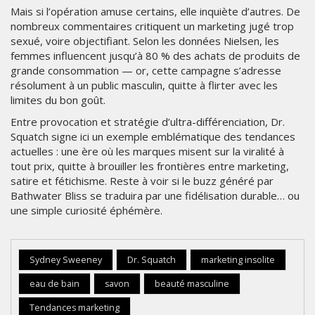
Mais si l’opération amuse certains, elle inquiète d’autres. De
nombreux commentaires critiquent un marketing jugé trop
sexué, voire objectifiant. Selon les données Nielsen, les
femmes influencent jusqu’à 80 % des achats de produits de
grande consommation — or, cette campagne s’adresse
résolument à un public masculin, quitte à flirter avec les
limites du bon goût.
Entre provocation et stratégie d’ultra-différenciation, Dr.
Squatch signe ici un exemple emblématique des tendances
actuelles : une ère où les marques misent sur la viralité à
tout prix, quitte à brouiller les frontières entre marketing,
satire et fétichisme. Reste à voir si le buzz généré par
Bathwater Bliss se traduira par une fidélisation durable… ou
une simple curiosité éphémère.
Sydney Sweeney
Dr. Squatch
marketing insolite
eau de bain
savon
beauté masculine
Tendances marketing