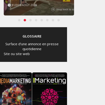
JEUDI 6 AOÛT 2026
MERCR
GLOSSAIRE
Surface d’une annonce en presse
quotidienne
Site ou site web