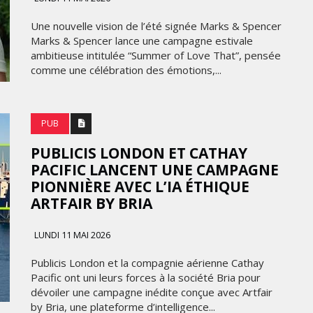
FRONTIÈRES DE
24
L’INNOVATION AFRICAINE
Une nouvelle vision de l’été signée Marks & Spencer
Marks & Spencer lance une campagne estivale
LUNDI 6 AVRIL 2026
ambitieuse intitulée “Summer of Love That”, pensée
comme une célébration des émotions,...
PUB
PUBLICIS LONDON ET CATHAY
PACIFIC LANCENT UNE CAMPAGNE
PIONNIÈRE AVEC L’IA ÉTHIQUE
ARTFAIR BY BRIA
MARKETING
WEDGEWOOD WEDDINGS MISE
LUNDI 11 MAI 2026
 :
SUR UNE CAMPAGNE
Publicis London et la compagnie aérienne Cathay
NATIONALE POUR
Pacific ont uni leurs forces à la société Bria pour
E
RÉINVENTER L’EXPÉRIENCE DU
dévoiler une campagne inédite conçue avec Artfair
IES
MARIAGE
by Bria, une plateforme d’intelligence...