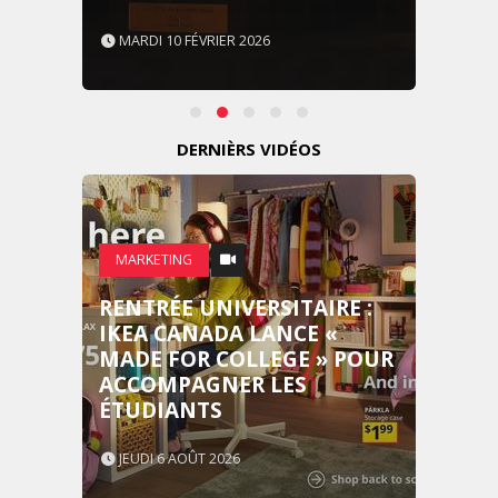
MARDI 10 FÉVRIER 2026
DERNIÈRS VIDÉOS
MARKETING
RENTRÉE UNIVERSITAIRE :
IKEA CANADA LANCE «
MADE FOR COLLEGE » POUR
ACCOMPAGNER LES
ÉTUDIANTS
JEUDI 6 AOÛT 2026