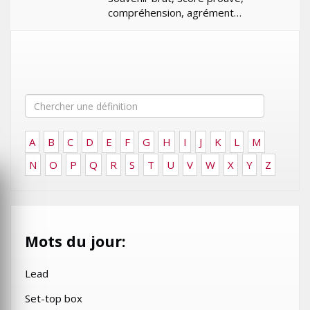
compréhension, agrément…
A
B
C
D
E
F
G
H
I
J
K
L
M
N
O
P
Q
R
S
T
U
V
W
X
Y
Z
Mots du jour:
Lead
Set-top box