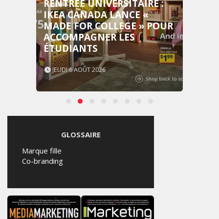
RENTRÉE UNIVERSITAIRE :
IKEA CANADA LANCE «
MADE FOR COLLEGE » POUR
ACCOMPAGNER LES
ÉTUDIANTS
JEUDI 6 AOÛT 2026
GLOSSAIRE
Marque fille
Co-branding