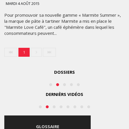
CONCERT
MARDI 4 AOÛT 2015
EN
CLIP
Pour promouvoir sa nouvelle gamme « Marmite Summer »,
LES
la marque de pâte à tartiner Marmite a mis en place le
COLLABORATIF
"Marmite Love Café", un café éphémère dans lequel les
ÉTOILES
GRÂCE
consommateurs peuvent...
2025
À
L’IPHONE
17
MARDI
1
PRO
10
MAX
FÉVRIER
2026
DOSSIERS
SAMEDI
8 AOÛT
2026
DERNIÈRS VIDÉOS
GLOSSAIRE