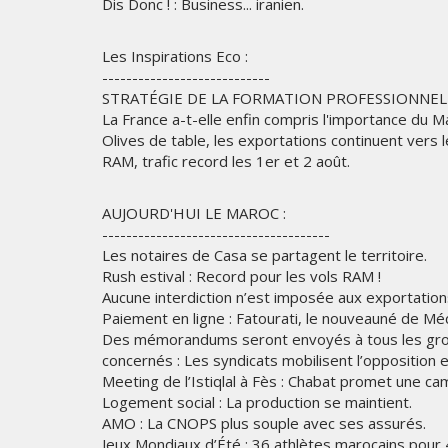
Dis Donc ! : Business... iranien.
Les Inspirations Eco :
----------------------------
STRATÉGIE DE LA FORMATION PROFESSIONNELLE 
La France a-t-elle enfin compris l'importance du M
Olives de table, les exportations continuent vers 
RAM, trafic record les 1er et 2 août.
AUJOURD'HUI LE MAROC :
--------------------------------------
Les notaires de Casa se partagent le territoire.
Rush estival : Record pour les vols RAM !
Aucune interdiction n’est imposée aux exportation
Paiement en ligne : Fatourati, le nouveauné de Méd
Des mémorandums seront envoyés à tous les group
concernés : Les syndicats mobilisent l’opposition 
Meeting de l’Istiqlal à Fès : Chabat promet une 
Logement social : La production se maintient.
AMO : La CNOPS plus souple avec ses assurés.
Jeux Mondiaux d’Été : 36 athlètes marocains pour 