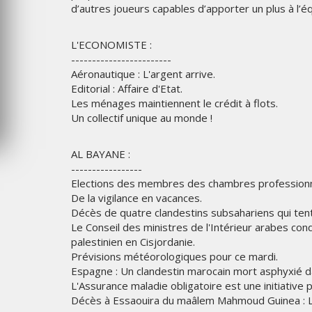
d’autres joueurs capables d’apporter un plus à l’
6
MERCREDI 5 AOÛT 2026
L'ECONOMISTE :
------------------------
Aéronautique : L'argent arrive.
Editorial : Affaire d'Etat.
Les ménages maintiennent le crédit à flots.
Un collectif unique au monde !
AL BAYANE :
-----------------
Elections des membres des chambres professionnel
De la vigilance en vacances.
Décès de quatre clandestins subsahariens qui tent
Le Conseil des ministres de l'Intérieur arabes con
palestinien en Cisjordanie.
Prévisions météorologiques pour ce mardi.
Espagne : Un clandestin marocain mort asphyxié da
L'Assurance maladie obligatoire est une initiative 
Décès à Essaouira du maâlem Mahmoud Guinea : L’u