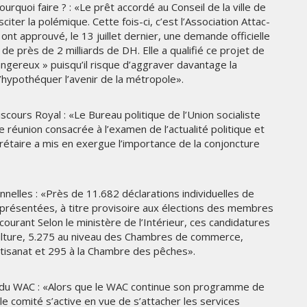
rquoi faire ? : «Le prêt accordé au Conseil de la ville de
GITEX AFRICA MOROCCO 2024
ter la polémique. Cette fois-ci, c’est l’Association Attac-
i ont approuvé, le 13 juillet dernier, une demande officielle
t de près de 2 milliards de DH. Elle a qualifié ce projet de
MERCREDI 15 MAI 2024
ngereux » puisqu’il risque d’aggraver davantage la
’hypothéquer l’avenir de la métropole».
scours Royal : «Le Bureau politique de l’Union socialiste
 réunion consacrée à l’examen de l’actualité politique et
crétaire a mis en exergue l’importance de la conjoncture
onnelles : «Près de 11.682 déclarations individuelles de
 présentées, à titre provisoire aux élections des membres
MARKETING
urant Selon le ministère de l’Intérieur, ces candidatures
culture, 5.275 au niveau des Chambres de commerce,
CROSSCOUNTRY DÉVOILE UNE
rtisanat et 295 à la Chambre des pêches».
NOUVELLE CAMPAGNE
PUBLICITAIRE ESTIVALE
ÉE
CENTRÉE SUR LES RELATIONS
s du WAC : «Alors que le WAC continue son programme de
HUMAINES
le comité s’active en vue de s’attacher les services