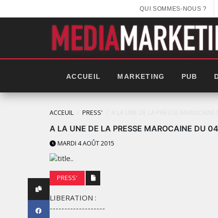
QUI SOMMES-NOUS ?
ACCUEIL
MARKETING
PUB
ACCEUIL
PRESS'
A LA UNE‬ DE LA PRESSE‬ ‪MAROCAINE‬
A LA UNE‬ DE LA PRESSE‬ ‪MAROCAINE‬ DU 0
MARDI 4 AOÛT 2015
PRESS'
LIBERATION :
-------------------
LES IMPÉRIALES WEEK 2025