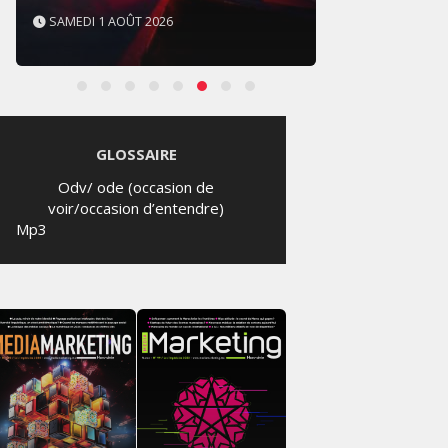
SAMEDI 1 AOÛT 2026
SAMED
GLOSSAIRE
Odv/ ode (occasion de
voir/occasion d’entendre)
Mp3