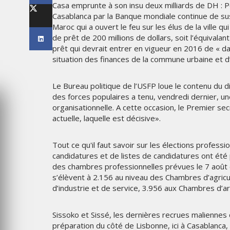
Casa emprunte à son insu deux milliards de DH : Pou
WEEK 2026
THE PARADIGM SHIFT –
BA OR NEVER"
BUSINESS. PEOPLE. TECH
Casablanca par la Banque mondiale continue de susci
Maroc qui a ouvert le feu sur les élus de la ville qu
de prêt de 200 millions de dollars, soit l’équivalan
VENDREDI 10 JANVIER 2025
prêt qui devrait entrer en vigueur en 2016 de « da
situation des finances de la commune urbaine et d
Le Bureau politique de l’USFP loue le contenu du di
des forces populaires a tenu, vendredi dernier, une
organisationnelle. A cette occasion, le Premier se
actuelle, laquelle est décisive».
Tout ce qu'il faut savoir sur les élections professi
candidatures et de listes de candidatures ont été
des chambres professionnelles prévues le 7 août co
MARKETING
s’élèvent à 2.156 au niveau des Chambres d’agri
d’industrie et de service, 3.956 aux Chambres d’a
 L’IDENTITÉ
NIKE STUDIO FLEECE : UNE
C UNE LIVRÉE
NOUVELLE GÉNÉRATION DE
S AVIONS
VÊTEMENTS DE SPORT PENS
Sissoko et Sissé, les dernières recrues malienne
POUR LE QUOTIDIEN
préparation du côté de Lisbonne, ici à Casablanca, 