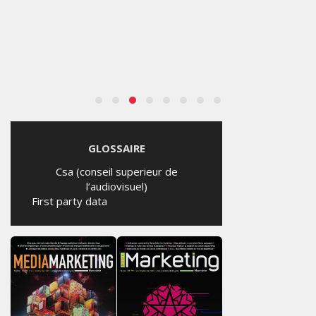
GLOSSAIRE
Csa (conseil superieur de
l’audiovisuel)
First party data