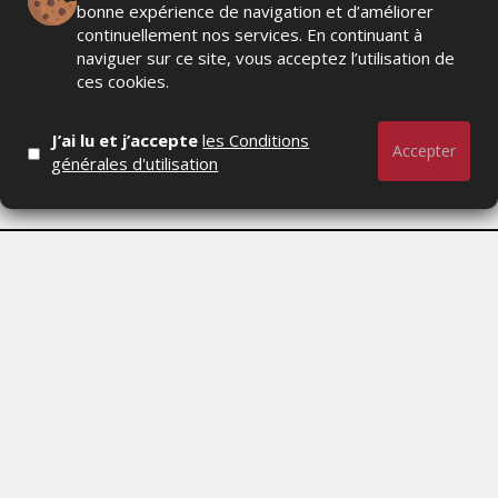
bonne expérience de navigation et d’améliorer
continuellement nos services. En continuant à
naviguer sur ce site, vous acceptez l’utilisation de
ces cookies.
J’ai lu et j’accepte
les Conditions
Accepter
générales d'utilisation
Actualités Média, Actualités Com/Market/Ntic, Actualités
Distrib, Dossier, Interview, Stratégies, Communication,
Marques avenue, Relations presse, Créa, Baromètre,
People, Métier, Profil...