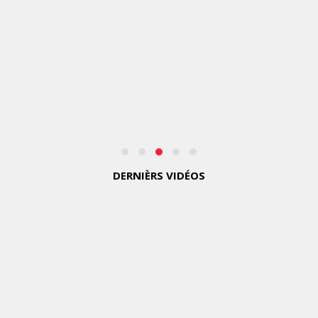
LIVRÉE
SPÉCIALE
SUR
SES
AVIONS
EMBLÉMATIQUES
MERCREDI
5 AOÛT
2026
DERNIÈRS VIDÉOS