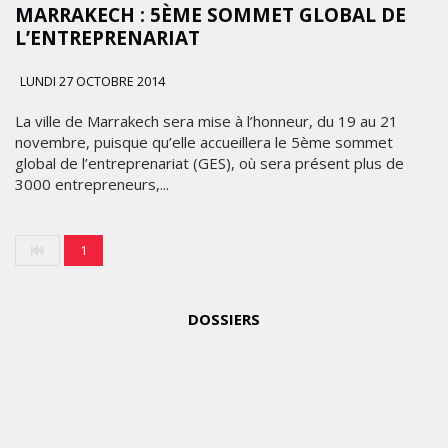
LES
MARRAKECH : 5ÈME SOMMET GLOBAL DE
IMPÉRIALES
L’ENTREPRENARIAT
WEEK
2026
LUNDI 27 OCTOBRE 2014
SOUS
THÈME
La ville de Marrakech sera mise à l’honneur, du 19 au 21
"DABA
novembre, puisque qu’elle accueillera le 5ème sommet
global de l’entreprenariat (GES), où sera présent plus de
OR
3000 entrepreneurs,...
NEVER"
MARKETING
MARDI
1
27
JANVIER
2026
EMIRATES
DOSSIERS
CÉLÈBRE
L’IDENTITÉ
DES
ÉMIRATS
AVEC
UNE