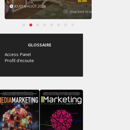
JEUDI 6 AOÛT 2026
MERCR
GLOSSAIRE
Access Panel
Profil d’ecoute