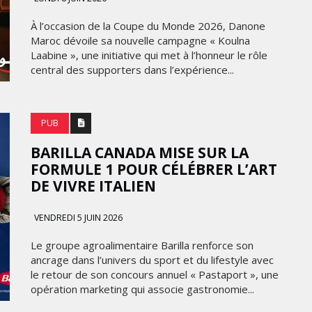
FRONTIÈRES DE
24
L’INNOVATION AFRICAINE
À l’occasion de la Coupe du Monde 2026, Danone
Maroc dévoile sa nouvelle campagne « Koulna
LUNDI 6 AVRIL 2026
Laabine », une initiative qui met à l’honneur le rôle
central des supporters dans l’expérience...
PUB
BARILLA CANADA MISE SUR LA
FORMULE 1 POUR CÉLÉBRER L’ART
DE VIVRE ITALIEN
MARKETING
VENDREDI 5 JUIN 2026
WEDGEWOOD WEDDINGS MISE
Le groupe agroalimentaire Barilla renforce son
 :
SUR UNE CAMPAGNE
ancrage dans l’univers du sport et du lifestyle avec
NATIONALE POUR
le retour de son concours annuel « Pastaport », une
E
RÉINVENTER L’EXPÉRIENCE DU
opération marketing qui associe gastronomie...
IES
MARIAGE