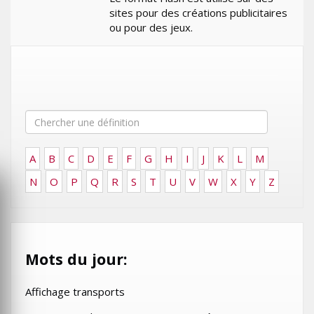
sites pour des créations publicitaires
ou pour des jeux.
A
B
C
D
E
F
G
H
I
J
K
L
M
N
O
P
Q
R
S
T
U
V
W
X
Y
Z
Mots du jour:
Affichage transports