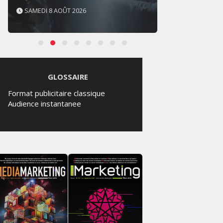
SAMEDI 8 AOÛT 2026
JEUDI 
GLOSSAIRE
Format publicitaire classique
Audience instantanee