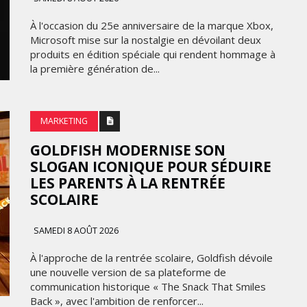
FRONTIÈRES DE
24
L’INNOVATION AFRICAINE
À l'occasion du 25e anniversaire de la marque Xbox,
Microsoft mise sur la nostalgie en dévoilant deux
LUNDI 6 AVRIL 2026
produits en édition spéciale qui rendent hommage à
la première génération de...
MARKETING
GOLDFISH MODERNISE SON
SLOGAN ICONIQUE POUR SÉDUIRE
LES PARENTS À LA RENTRÉE
SCOLAIRE
SAMEDI 8 AOÛT 2026
DIGITAL
À l'approche de la rentrée scolaire, Goldfish dévoile
XBOX DÉVOILE UNE SERIES X25
une nouvelle version de sa plateforme de
 DE
EN ÉDITION LIMITÉE POUR
communication historique « The Snack That Smiles
CÉLÉBRER 25 ANS D'HISTOIRE
Back », avec l'ambition de renforcer...