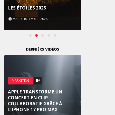
SOUS 
LES ÉTOILES 2025
NEVER
MARDI 10 FÉVRIER 2026
MARDI 
DERNIÈRS VIDÉOS
MARKE
MARKETING
WEDG
APPLE TRANSFORME UN
SUR U
CONCERT EN CLIP
NATIO
COLLABORATIF GRÂCE À
RÉINV
L’IPHONE 17 PRO MAX
MARI