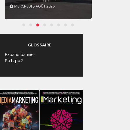
MERCREDI 5 AOÛT 2026
GLOSSAIRE
Expand bannier
Pp1, pp2