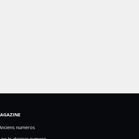
AGAZINE
 Anciens numeros
Lire le dernier numero