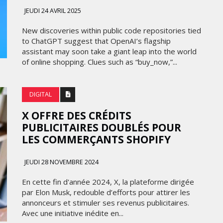
SOUS THÈME "DABA OR
JEUDI 24 AVRIL 2025
025
NEVER"
New discoveries within public code repositories tied
 2026
MARDI 27 JANVIER 2026
to ChatGPT suggest that OpenAI’s flagship
assistant may soon take a giant leap into the world
of online shopping. Clues such as “buy_now,”...
DIGITAL
X OFFRE DES CRÉDITS
PUBLICITAIRES DOUBLÉS POUR
LES COMMERÇANTS SHOPIFY
MARKETING
JEUDI 28 NOVEMBRE 2024
E : IKEA
E FOR
EMIRATES CÉLÈBRE L’IDENTITÉ
En cette fin d'année 2024, X, la plateforme dirigée
DES ÉMIRATS AVEC UNE LIVRÉE
par Elon Musk, redouble d’efforts pour attirer les
SPÉCIALE SUR SES AVIONS
annonceurs et stimuler ses revenus publicitaires.
EMBLÉMATIQUES
Avec une initiative inédite en...