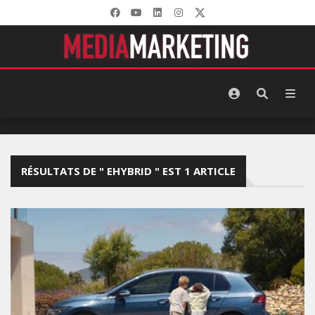
RÉSULTATS DE " EHYBRID " EST 1 ARTICLE