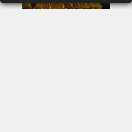
LES ÉTOILES 2025
MARDI 10 FÉVRIER 2026
DERNIÈRS VIDÉOS
MARKETING
RENTRÉE UNIVERSITAIRE :
IKEA CANADA LANCE «
MADE FOR COLLEGE » POUR