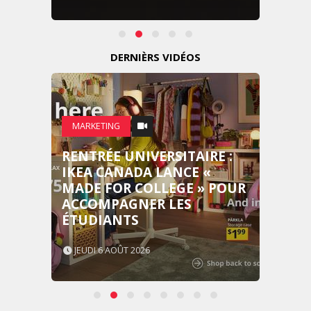
DERNIÈRS VIDÉOS
MARKETING
RENTRÉE UNIVERSITAIRE :
IKEA CANADA LANCE «
MADE FOR COLLEGE » POUR
ACCOMPAGNER LES
ÉTUDIANTS
JEUDI 6 AOÛT 2026