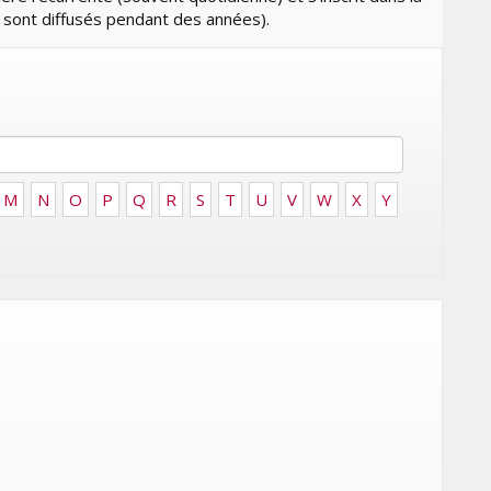
FRONTIÈRES DE
 sont diffusés pendant des années).
24
L’INNOVATION AFRICAINE
LUNDI 6 AVRIL 2026
M
N
O
P
Q
R
S
T
U
V
W
X
Y
MARKETING
WEDGEWOOD WEDDINGS MISE
 :
SUR UNE CAMPAGNE
NATIONALE POUR
E
RÉINVENTER L’EXPÉRIENCE DU
IES
MARIAGE