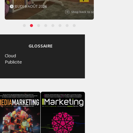
JEUDI 6 AOÛT 2026
MERCR
GLOSSAIRE
Cloud
Publicite