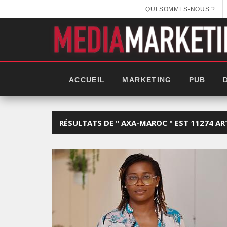
QUI SOMMES-NOUS ?
ACCUEIL
MARKETING
PUB
RÉSULTATS DE " AXA-MAROC " EST 11274 AR
EEK 2025: