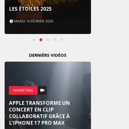
SOUS 
LES ÉTOILES 2025
NEVER
MARDI 10 FÉVRIER 2026
MARDI 
DERNIÈRS VIDÉOS
MARKE
MARKETING
WEDG
APPLE TRANSFORME UN
SUR U
CONCERT EN CLIP
NATIO
COLLABORATIF GRÂCE À
RÉINV
L’IPHONE 17 PRO MAX
MARI