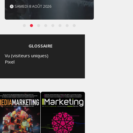
SAMEDI 8 AOÛT 2026
JEUDI 
GLOSSAIRE
Vu (visiteurs uniques)
Pixel