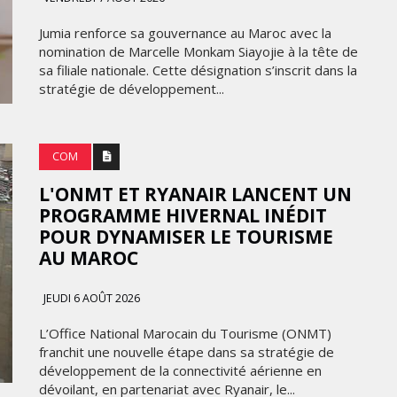
FRONTIÈRES DE
24
L’INNOVATION AFRICAINE
Jumia renforce sa gouvernance au Maroc avec la
nomination de Marcelle Monkam Siayojie à la tête de
LUNDI 6 AVRIL 2026
sa filiale nationale. Cette désignation s’inscrit dans la
stratégie de développement...
COM
L'ONMT ET RYANAIR LANCENT UN
PROGRAMME HIVERNAL INÉDIT
POUR DYNAMISER LE TOURISME
AU MAROC
JEUDI 6 AOÛT 2026
DIGITAL
L’Office National Marocain du Tourisme (ONMT)
XBOX DÉVOILE UNE SERIES X25
franchit une nouvelle étape dans sa stratégie de
 DE
EN ÉDITION LIMITÉE POUR
développement de la connectivité aérienne en
CÉLÉBRER 25 ANS D'HISTOIRE
dévoilant, en partenariat avec Ryanair, le...