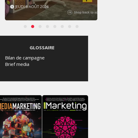
JEUDI 6 AOÛT 2026
MERCR
GLOSSAIRE
Bilan de campagne
Brief media