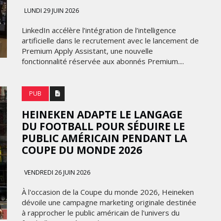
FRONTIÈRES DE
LUNDI 29 JUIN 2026
24
L’INNOVATION AFRICAINE
LinkedIn accélère l’intégration de l’intelligence
LUNDI 6 AVRIL 2026
artificielle dans le recrutement avec le lancement de
Premium Apply Assistant, une nouvelle
fonctionnalité réservée aux abonnés Premium....
PUB
HEINEKEN ADAPTE LE LANGAGE
DU FOOTBALL POUR SÉDUIRE LE
PUBLIC AMÉRICAIN PENDANT LA
MARKETING
COUPE DU MONDE 2026
WEDGEWOOD WEDDINGS MISE
VENDREDI 26 JUIN 2026
 :
SUR UNE CAMPAGNE
NATIONALE POUR
À l'occasion de la Coupe du monde 2026, Heineken
E
RÉINVENTER L’EXPÉRIENCE DU
dévoile une campagne marketing originale destinée
IES
MARIAGE
à rapprocher le public américain de l'univers du