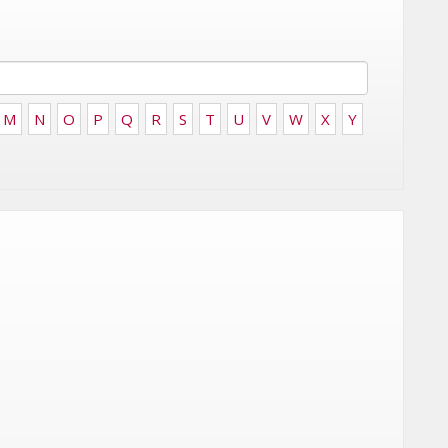
FRONTIÈRES DE
24
L’INNOVATION AFRICAINE
LUNDI 6 AVRIL 2026
M
N
O
P
Q
R
S
T
U
V
W
X
Y
DIGITAL
XBOX DÉVOILE UNE SERIES X25
 DE
EN ÉDITION LIMITÉE POUR
CÉLÉBRER 25 ANS D'HISTOIRE