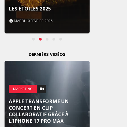
SOUS 
LES ÉTOILES 2025
NEVER
MARDI 10 FÉVRIER 2026
MARDI 
DERNIÈRS VIDÉOS
MARKE
MARKETING
WEDG
APPLE TRANSFORME UN
SUR U
CONCERT EN CLIP
NATIO
COLLABORATIF GRÂCE À
RÉINV
L’IPHONE 17 PRO MAX
MARI