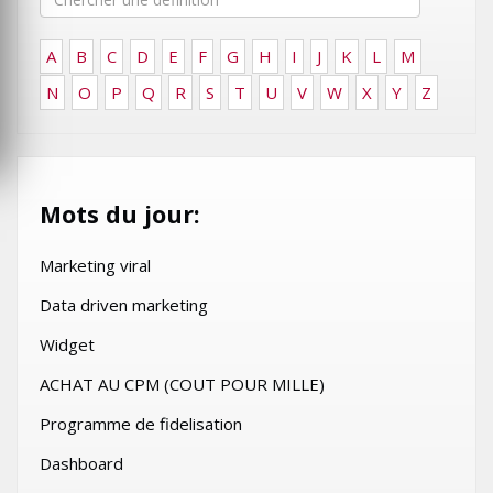
A
B
C
D
E
F
G
H
I
J
K
L
M
N
O
P
Q
R
S
T
U
V
W
X
Y
Z
Mots du jour:
Marketing viral
Data driven marketing
Widget
ACHAT AU CPM (COUT POUR MILLE)
Programme de fidelisation
Dashboard