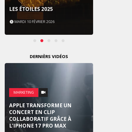
SOUS 
LES ÉTOILES 2025
NEVER
MARDI 10 FÉVRIER 2026
MARDI 
DERNIÈRS VIDÉOS
MARKE
MARKETING
WEDG
APPLE TRANSFORME UN
SUR U
CONCERT EN CLIP
NATIO
COLLABORATIF GRÂCE À
RÉINV
L’IPHONE 17 PRO MAX
MARI