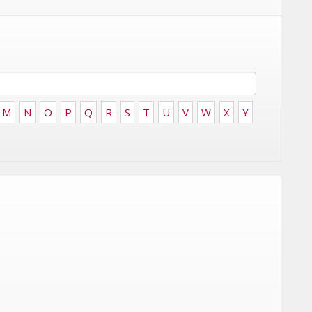
FRONTIÈRES DE
24
L’INNOVATION AFRICAINE
LUNDI 6 AVRIL 2026
M
N
O
P
Q
R
S
T
U
V
W
X
Y
DIGITAL
XBOX DÉVOILE UNE SERIES X25
 DE
EN ÉDITION LIMITÉE POUR
CÉLÉBRER 25 ANS D'HISTOIRE