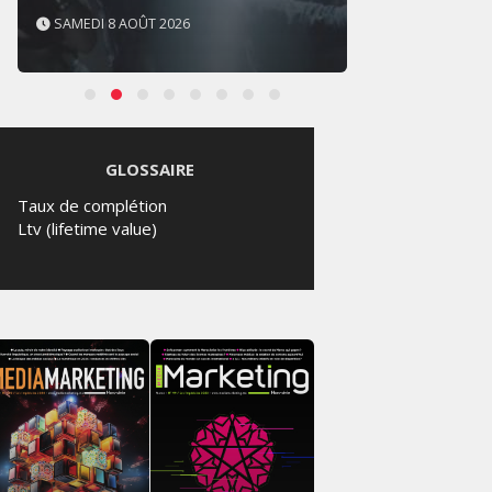
SAMEDI 8 AOÛT 2026
JEUDI 
GLOSSAIRE
Taux de complétion
Ltv (lifetime value)