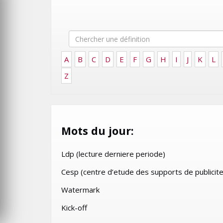
IFT –
E. TECH
GITEX AFRICA MOROCCO 20
2025
MERCREDI 15 MAI 2024
A
B
C
D
E
F
G
H
I
J
K
L
Z
Mots du jour:
Ldp (lecture derniere periode)
PUB
Cesp (centre d’etude des supports de publicite
UR LE DESIGN
PROTECTION DE L’ENFANCE
OUR SÉDUIRE
UNE CAMPAGNE PRIMÉE
Watermark
OTBALL
DÉTOURNE LA POP CULTUR
Kick-off
POUR DÉFENDRE LES FRATR