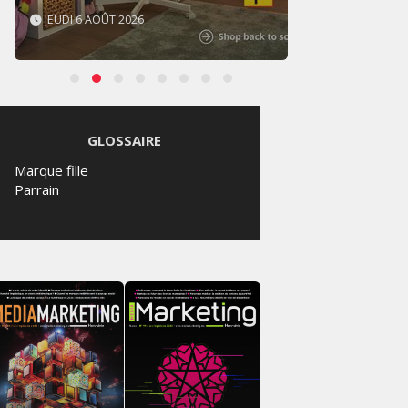
JEUDI 6 AOÛT 2026
MERCR
GLOSSAIRE
Marque fille
Parrain