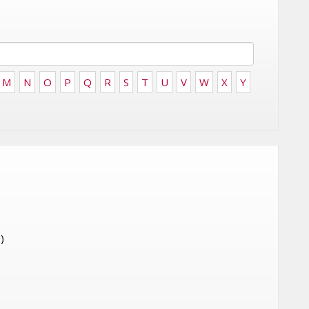
FRONTIÈRES DE
24
L’INNOVATION AFRICAINE
LUNDI 6 AVRIL 2026
M
N
O
P
Q
R
S
T
U
V
W
X
Y
MARKETING
WEDGEWOOD WEDDINGS MISE
)
 :
SUR UNE CAMPAGNE
NATIONALE POUR
E
RÉINVENTER L’EXPÉRIENCE DU
IES
MARIAGE