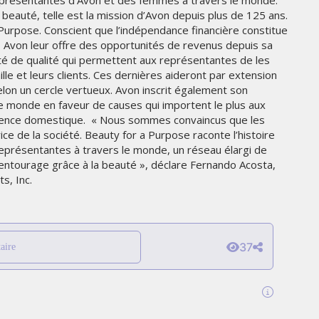
présentantes d’Avon et des femmes à travers le monde.
ON
eauté, telle est la mission d’Avon depuis plus de 125 ans.
LES ÉTOILES 2025
 Purpose. Conscient que l’indépendance financière constitue
s, Avon leur offre des opportunités de revenus depuis sa
MARDI 10 FÉVRIER 2026
té de qualité qui permettent aux représentantes de les
lle et leurs clients. Ces dernières aideront par extension
lon un cercle vertueux. Avon inscrit également son
 monde en faveur de causes qui importent le plus aux
violence domestique. « Nous sommes convaincus que les
e de la société. Beauty for a Purpose raconte l’histoire
 représentantes à travers le monde, un réseau élargi de
 entourage grâce à la beauté », déclare Fernando Acosta,
s, Inc.
MARKETING
37
aire
LA-Z-BOY MISE SUR LE DESIGN
PERSONNALISÉ POUR SÉDUIRE
E
LES FANS DE FOOTBALL
AMÉRICAIN