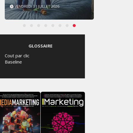
VENDREDI 31 JUILLET 2026
JEUDI 
GLOSSAIRE
Cout par clic
Baseline