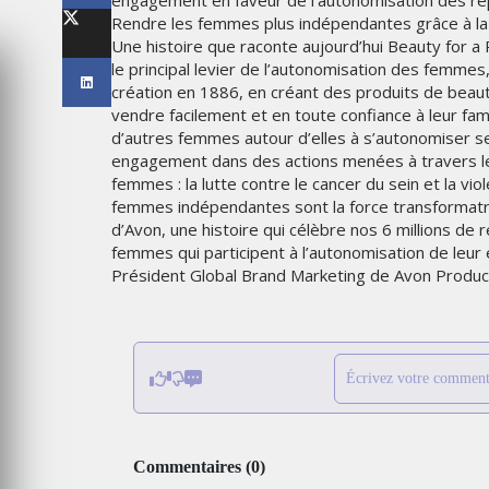
engagement en faveur de l’autonomisation des re
FRONTIÈRES DE L’INNOVATI
Rendre les femmes plus indépendantes grâce à la b
OROCCO 2024
AFRICAINE
Une histoire que raconte aujourd’hui Beauty for a
le principal levier de l’autonomisation des femme
LUNDI 6 AVRIL 2026
création en 1886, en créant des produits de beau
vendre facilement et en toute confiance à leur fami
d’autres femmes autour d’elles à s’autonomiser se
engagement dans des actions menées à travers le
femmes : la lutte contre le cancer du sein et la 
femmes indépendantes sont la force transformatric
d’Avon, une histoire qui célèbre nos 6 millions de
femmes qui participent à l’autonomisation de leur
Président Global Brand Marketing de Avon Product
PUB
Écrivez votre comment
ÉVOILE UNE
SPIDER-MAN ET BMW
AGNE
UNISSENT LEURS UNIVERS
IVALE
DANS UNE CAMPAGNE
 RELATIONS
INTERNATIONALE AUTOUR D
LA BMW IX3
Commentaires
(
0
)