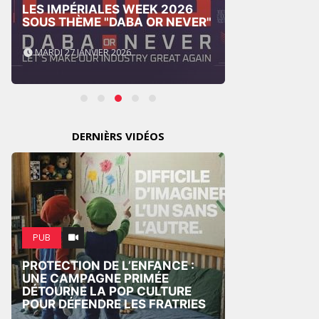
LES IMPÉRIALES WEEK 2026
THE P
SOUS THÈME "DABA OR NEVER"
BUSIN
MARDI 27 JANVIER 2026
VENDRE
DERNIÈRS VIDÉOS
PUB
MARKE
PROTECTION DE L’ENFANCE :
WEDGE
UNE CAMPAGNE PRIMÉE
SUR U
DÉTOURNE LA POP CULTURE
NATIO
POUR DÉFENDRE LES FRATRIES
L’EXP