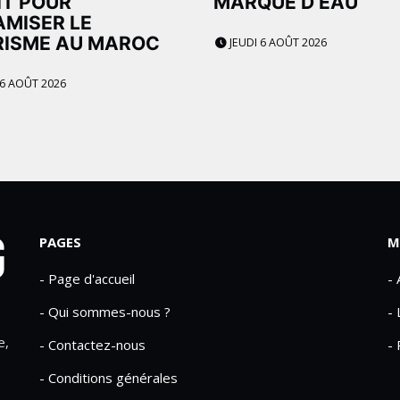
IT POUR
MARQUE D’EAU
MISER LE
RISME AU MAROC
JEUDI 6 AOÛT 2026
 6 AOÛT 2026
PAGES
M
- Page d'accueil
-
- Qui sommes-nous ?
- 
e,
- Contactez-nous
- 
- Conditions générales