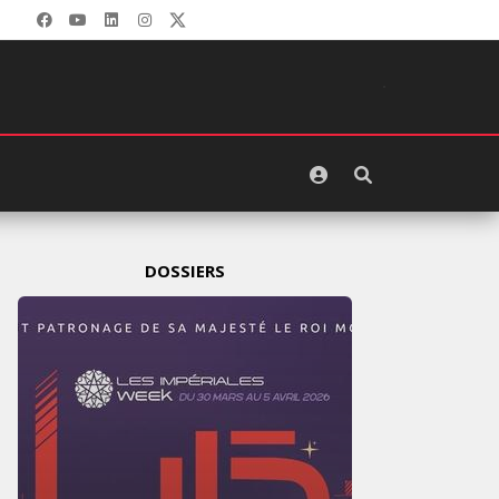
DOSSIERS
LES I