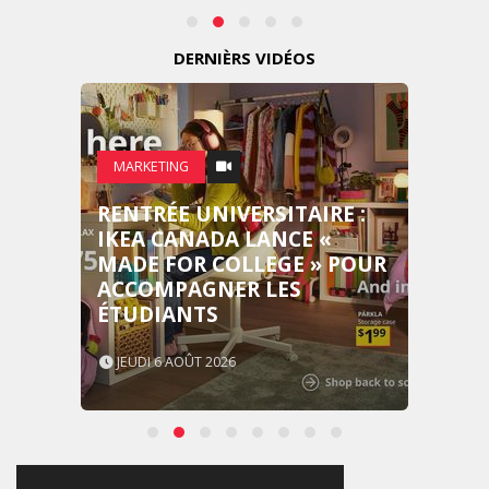
DERNIÈRS VIDÉOS
MARKETING
RENTRÉE UNIVERSITAIRE :
IKEA CANADA LANCE «
MADE FOR COLLEGE » POUR
ACCOMPAGNER LES
ÉTUDIANTS
JEUDI 6 AOÛT 2026