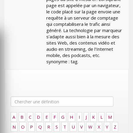
page est appelée par un navigateur,
le code placé sur la page envoie une
requête à un serveur de comptage
qui comptabilisera le trafic ainsi
généré. La technologie par marqueur
s’adapte aussi bien à la mesure des
sites Web, des contenus vidéo et
audio en streaming, de l’Internet
mobile, des podcasts, etc.
synonyme : tag.
A
B
C
D
E
F
G
H
I
J
K
L
M
N
O
P
Q
R
S
T
U
V
W
X
Y
Z