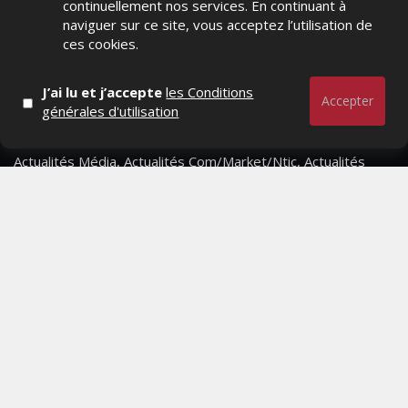
continuellement nos services. En continuant à
naviguer sur ce site, vous acceptez l’utilisation de
ces cookies.
J’ai lu et j’accepte
les Conditions
Accepter
générales d'utilisation
Actualités Média, Actualités Com/Market/Ntic, Actualités
Distrib, Dossier, Interview, Stratégies, Communication,
Marques avenue, Relations presse, Créa, Baromètre,
People, Métier, Profil...
RESTER CONNECTÉ
PAGES
- Page d'accueil