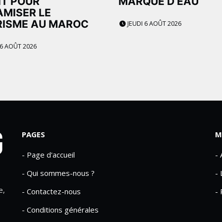
IT POUR
MARQUE D’EAU
MISER LE
RISME AU MAROC
JEUDI 6 AOÛT 2026
 6 AOÛT 2026
PAGES
M
- Page d'accueil
-
- Qui sommes-nous ?
- 
e,
- Contactez-nous
- 
- Conditions générales