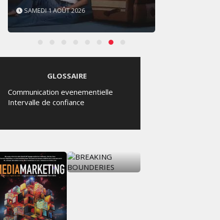
SAMEDI 1 AOÛT 2026
VENDRE
GLOSSAIRE
Communication evenementielle
Intervalle de confiance