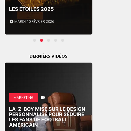
LES I
LES ÉTOILES 2025
SOUS 
MARDI 10 FÉVRIER 2026
MARDI 
DERNIÈRS VIDÉOS
MARKETING
PUB
LA-Z-BOY MISE SUR LE DESIGN
PROTE
PERSONNALISÉ POUR SÉDUIRE
UNE C
LES FANS DE FOOTBALL
DÉTOU
AMÉRICAIN
POUR 