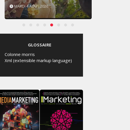
MARDI 4 AOÛT 2026
SAMED
GLOSSAIRE
Colonne morris
Xml (extensible markup language)