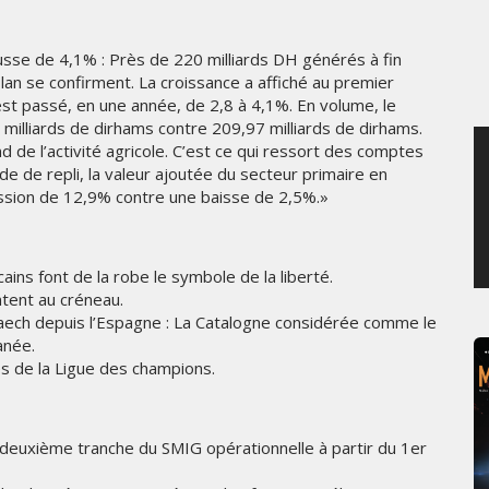
MERCREDI 5 AOÛT 2026
usse de 4,1% : Près de 220 milliards DH générés à fin
an se confirment. La croissance a affiché au premier
t passé, en une année, de 2,8 à 4,1%. En volume, le
3 milliards de dirhams contre 209,97 milliards de dirhams.
 de l’activité agricole. C’est ce qui ressort des comptes
de de repli, la valeur ajoutée du secteur primaire en
ssion de 12,9% contre une baisse de 2,5%.»
ains font de la robe le symbole de la liberté.
tent au créneau.
Daech depuis l’Espagne : La Catalogne considérée comme le
anée.
s de la Ligue des champions.
 deuxième tranche du SMIG opérationnelle à partir du 1er