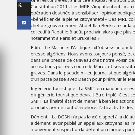
Une rencontre est annoncée à Rabat le 8 août pour 
LES IMPÉRIALES WEEK 2026
Constitution 2011 : Les MRE s’impatientent : «Un c
SOUS THÈME "DABA OR NEV
opération destinée à sensibiliser l’opinion publiqu
«bénéficier de la pleine citoyenneté» Des MRE col
6
MARDI 27 JANVIER 2026
chef de gouvernement Abdel-Ilah Benkiran sur la q
collectif à Rabat le 8 août prochain alors que plu
notamment à Paris et Bruxelles.»
Edito : Le Maroc et l’Arctique : «L’obsession par
presse algériens. Nous avons toujours pensé, et c’
dans une presse de caniveau chez notre voisin de l
accusations portées contre le Maroc et ses institu
graves. Dans le pseudo milieu journalistique algér
d’un pacte passé avec Daech pour prémunir le Maro
Ingénierie touristique : La SMIT en manque de res
d’ingénierie touristique devrait être triplé. C’est 
MARKETING
SMIT. La finalité étant de mener à bien les actio
TAIRE : IKEA
produits permettant d’améliorer l’attractivité des 
 MADE FOR
EMIRATES CÉLÈBRE L’IDENTI
Démenti : La DGSN n’a pas lancé d’appel à la délati
DES ÉMIRATS AVEC UNE LIV
a démenti avoir publié un appel aux citoyens les 
ES
SPÉCIALE SUR SES AVIONS
EMBLÉMATIQUES
mouvement suspect ou la détention d’armes par des 