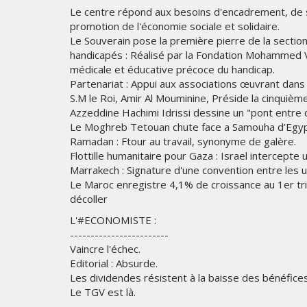
Le centre répond aux besoins d'encadrement, de so
promotion de l'économie sociale et solidaire.
Le Souverain pose la première pierre de la secti
handicapés : Réalisé par la Fondation Mohammed V p
médicale et éducative précoce du handicap.
Partenariat : Appui aux associations œuvrant dans l
S.M le Roi, Amir Al Mouminine, Préside la cinquiè
Azzeddine Hachimi Idrissi dessine un "pont entre
Le Moghreb Tetouan chute face a Samouha d’Egyp
Ramadan : Ftour au travail, synonyme de galère.
Flottille humanitaire pour Gaza : Israel intercepte u
Marrakech : Signature d'une convention entre les u
Le Maroc enregistre 4,1% de croissance au 1er tr
décoller
L'#ECONOMISTE :
------------------------
Vaincre l'échec.
Editorial : Absurde.
Les dividendes résistent à la baisse des bénéfices
Le TGV est là.