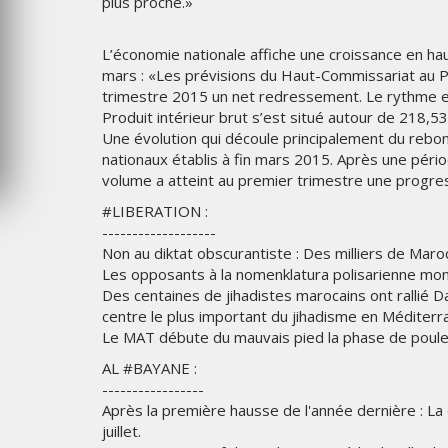
plus proche.»
MERCREDI 5 AOÛT 2026
L’économie nationale affiche une croissance en ha
mars : «Les prévisions du Haut-Commissariat au Pl
trimestre 2015 un net redressement. Le rythme es
Produit intérieur brut s’est situé autour de 218,5
Une évolution qui découle principalement du rebond
nationaux établis à fin mars 2015. Après une pério
volume a atteint au premier trimestre une progre
#LIBERATION :
-------------------
Non au diktat obscurantiste : Des milliers de Maroc
Les opposants à la nomenklatura polisarienne mon
Des centaines de jihadistes marocains ont rallié 
centre le plus important du jihadisme en Méditerr
Le MAT débute du mauvais pied la phase de poule
AL #BAYANE :
-----------------
Après la première hausse de l'année dernière : La
juillet.