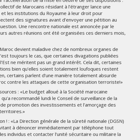
l'accélération de la mise en oeuvre de ses dispositions :
THE PARADIGM SHIFT –
ollectif de Marocains résidant à l’étranger lance une
ER"
BUSINESS. PEOPLE. TECH
e et les institutions du Royaume à leur droit pour
lectent des signatures avant d’envoyer une pétition au
VENDREDI 10 JANVIER 2025
uestion. Une rencontre nationale est annoncée par le
sieurs autres réunions ont été organisées ces derniers mois,
 le Maroc devient maladive chez de nombreux organes de
est toujours le cas, que certaines divagations publiées
’Est ne méritent pas un grand intérêt. Cela dit, certaines
tions bien qu’elles soient totalement loufoques restent
ien, certains parlent d’une manière totalement absurde
c contre les attaques de cette organisation terroriste!»
sources : «Le budget alloué à la Société marocaine
ce qu’a recommandé lundi le Conseil de surveillance de la
MARKETING
ns de promotion des investissements et l’amorçage des
territoires.»
TÉ
NIKE STUDIO FLEECE : UNE
on ! : «La Direction générale de la sûreté nationale (DGSN)
RÉE
NOUVELLE GÉNÉRATION DE
invitant à dénoncer immédiatement par téléphone tout
VÊTEMENTS DE SPORT PENSÉE
POUR LE QUOTIDIEN
individus et contacter l’unité sécuritaire ou militaire la