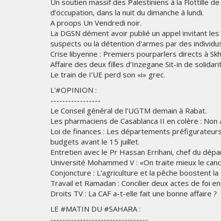
Un soutien massif des Palestiniens à la Flottille de 
d’occupation, dans la nuit du dimanche à lundi.
A proops Un Vendredi noir.
La DGSN dément avoir publié un appel invitant l
suspects ou la détention d'armes par des individu
Crise libyenne : Premiers pourparlers directs à Sk
Affaire des deux filles d’Inzegane Sit-in de solidar
Le train de I’UE perd son «i» grec.
L'#OPINION :
-----------------
Le Conseil général de l'UGTM demain à Rabat.
Les pharmaciens de Casablanca II en colère : Non 
Loi de finances : Les départements préfigurateur
budgets avant le 15 juillet.
Entretien avec le Pr Hassan Errihani, chef du dépa
Université Mohammed V : «On traite mieux le canc
Conjoncture : L’agriculture et la pêche boostent l
Travail et Ramadan : Concilier deux actes de foi en
Droits TV : La CAF a-t-elle fait une bonne affaire ?
LE #MATIN DU #SAHARA :
---------------------------------