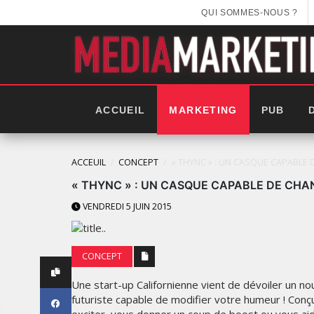
QUI SOMMES-NOUS ?
ACCUEIL
MARKETING
PUB
ACCEUIL
CONCEPT
« THYNC » : UN CASQUE CAPABLE
« THYNC » : UN CASQUE CAPABLE DE CHA
VENDREDI 5 JUIN 2015
CONCEPT
Une start-up Californienne vient de dévoiler un 
futuriste capable de modifier votre humeur ! Conç