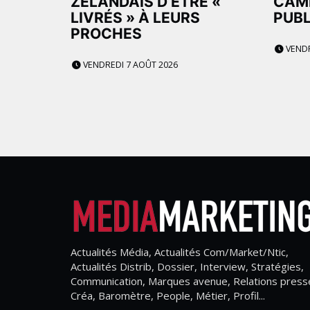
ZÉLANDAIS D’ÊTRE «
CAM
LIVRÉS » À LEURS
PUBL
PROCHES
VENDR
VENDREDI 7 AOÛT 2026
Actualités Média, Actualités Com/Market/Ntic,
Actualités Distrib, Dossier, Interview, Stratégies,
Communication, Marques avenue, Relations press
Créa, Baromètre, People, Métier, Profil...