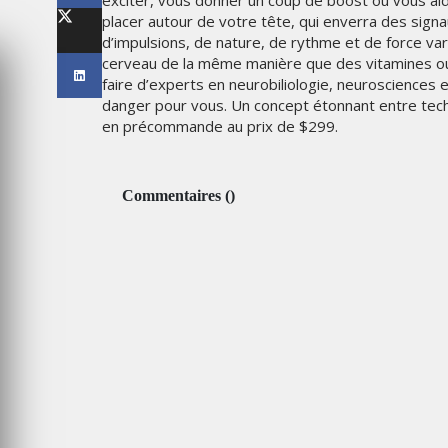
exciter, vous donner un coup de boost ou vous ai
LES IMPÉRIALES WEEK 2026
placer autour de votre tête, qui enverra des sign
SOUS THÈME "DABA OR NEV
d’impulsions, de nature, de rythme et de force vari
cerveau de la même manière que des vitamines ou 
6
MARDI 27 JANVIER 2026
faire d’experts en neurobiliologie, neurosciences
danger pour vous. Un concept étonnant entre techn
en précommande au prix de $299.
Commentaires
(
)
MARKETING
TAIRE : IKEA
 MADE FOR
EMIRATES CÉLÈBRE L’IDENTI
DES ÉMIRATS AVEC UNE LIV
ES
SPÉCIALE SUR SES AVIONS
EMBLÉMATIQUES