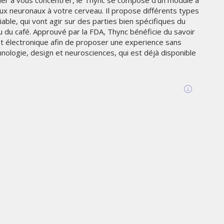
der à vous concentrer, le Thync se compose d’un module à
THE PARADIGM SHIFT –
aux neuronaux à votre cerveau. Il propose différents types
ER"
BUSINESS. PEOPLE. TECH
able, qui vont agir sur des parties bien spécifiques du
du café. Approuvé par la FDA, Thync bénéficie du savoir
VENDREDI 10 JANVIER 2025
 et électronique afin de proposer une experience sans
ologie, design et neurosciences, qui est déjà disponible
MARKETING
TÉ
NIKE STUDIO FLEECE : UNE
RÉE
NOUVELLE GÉNÉRATION DE
VÊTEMENTS DE SPORT PENSÉE
POUR LE QUOTIDIEN