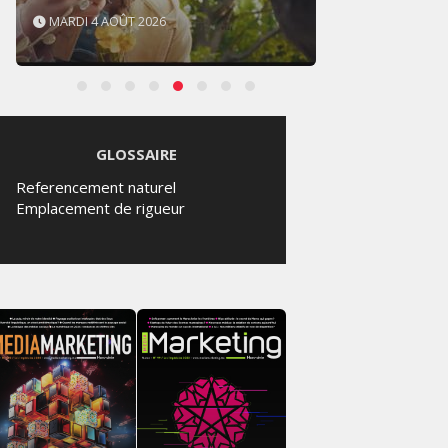
MARDI 4 AOÛT 2026
SAMED
GLOSSAIRE
Referencement naturel
Emplacement de rigueur