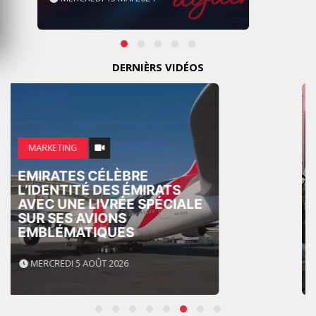
DERNIÈRS VIDÉOS
MARKETING
NIKE STUDIO FLEECE : UNE
NOUVELLE GÉNÉRATION DE
VÊTEMENTS DE SPORT
PENSÉE POUR LE QUOTIDIEN
MERCREDI 5 AOÛT 2026