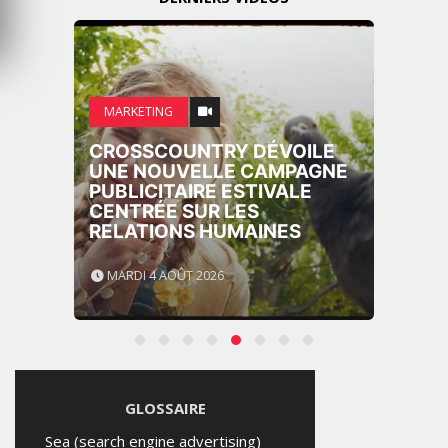
MARKETING
CROSSCOUNTRY DÉVOILE
UNE NOUVELLE CAMPAGNE
PUBLICITAIRE ESTIVALE
CENTRÉE SUR LES
RELATIONS HUMAINES
MARDI 4 AOÛT 2026
GLOSSAIRE
Sea (search engine advertising)