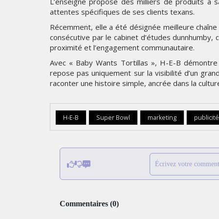
L’enseigne propose des milliers de produits à 
attentes spécifiques de ses clients texans.
Récemment, elle a été désignée meilleure chaîne
consécutive par le cabinet d’études dunnhumby, co
proximité et l’engagement communautaire.
Avec « Baby Wants Tortillas », H-E-B démontre u
repose pas uniquement sur la visibilité d’un gr
raconter une histoire simple, ancrée dans la cultur
H-E-B
Super Bowl
marketing
publicité
Écrivez votre comment
Commentaires
(
0
)