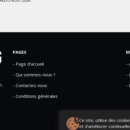
EDI 5 AOÛT 2026
PAGES
M
- Page d'accueil
-
- Qui sommes-nous ?
- 
e,
- Contactez-nous
- 
- Conditions générales
Ce site, utilise des cook
et d’améliorer continuell