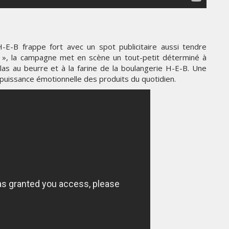
THE PARADIGM SHIFT –
ER"
BUSINESS. PEOPLE. TECH
VENDREDI 10 JANVIER 2025
H-E-B frappe fort avec un spot publicitaire aussi tendre
as », la campagne met en scène un tout-petit déterminé à
llas au beurre et à la farine de la boulangerie H-E-B. Une
la puissance émotionnelle des produits du quotidien.
PUB
NE
SPIDER-MAN ET BMW
UNISSENT LEURS UNIVERS
DANS UNE CAMPAGNE
S
INTERNATIONALE AUTOUR DE
LA BMW IX3