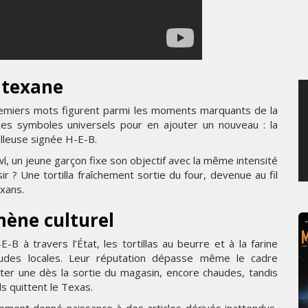
SAMEDI 1 AOÛT 2026
 texane
remiers mots figurent parmi les moments marquants de la
es symboles universels pour en ajouter un nouveau : la
lleuse signée H-E-B.
, un jeune garçon fixe son objectif avec la même intensité
sir ? Une tortilla fraîchement sortie du four, devenue au fil
xans.
ène culturel
B à travers l’État, les tortillas au beurre et à la farine
itudes locales. Leur réputation dépasse même le cadre
ster une dès la sortie du magasin, encore chaudes, tandis
ls quittent le Texas.