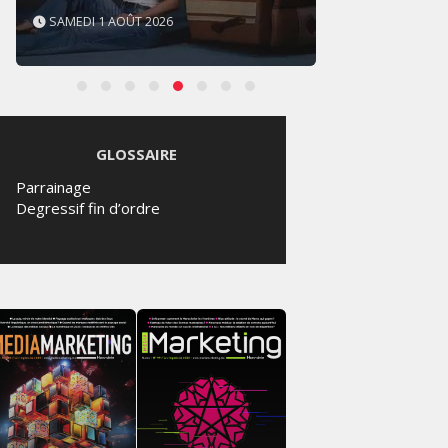
SAMEDI 1 AOÛT 2026
VENDRE
GLOSSAIRE
Parrainage
Degressif fin d’ordre