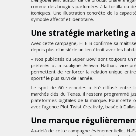
L’engouement autour de ce produit phare a égale
comme des bougies parfumées à la tortilla ou de
iconiques. Une illustration concrète de la capac
symbole affectif et identitaire.
Une stratégie marketing a
Avec cette campagne, H-E-B confirme sa maîtrise d
depuis plus d’un siècle un lien étroit avec les habitan
« Nos publicités du Super Bowl sont toujours un 
préférés », a souligné Ashwin Nathan, vice-pr
permettent de renforcer la relation unique entre
sportif le plus suivi de l’année.
Le spot de 60 secondes a été diffusé entre le
marchés clés du Texas. Il restera programmé jus
plateformes digitales de la marque. Pour cette o
avec l’agence Plot Twist Creativity, basée à Dallas
Une marque régulièrement
Au-delà de cette campagne événementielle, H-E-B