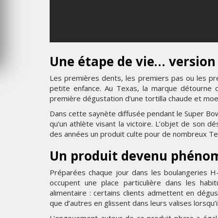
6
MARDI 4 AOÛT 2026
Une étape de vie… version
Les premières dents, les premiers pas ou les p
petite enfance. Au Texas, la marque détourne c
première dégustation d’une tortilla chaude et moe
Dans cette saynète diffusée pendant le Super Bowl
qu’un athlète visant la victoire. L’objet de son dé
des années un produit culte pour de nombreux Te
Un produit devenu phénom
Préparées chaque jour dans les boulangeries H-E-
occupent une place particulière dans les hab
alimentaire : certains clients admettent en dégu
que d’autres en glissent dans leurs valises lorsqu’i