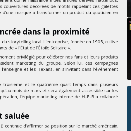
ment donné naissance à des articles dérivés inattendus,
s couvertures décorées de motifs rappelant ces galettes
ité d’une marque à transformer un produit du quotidien en
ncrée dans la proximité
u storytelling local. L’entreprise, fondée en 1905, cultive
ts de « l’État de l’Étoile Solitaire ».
moment privilégié pour célébrer nos fans et leurs produits
ésident marketing du groupe. Selon lui, ces campagnes
 l’enseigne et les Texans, en s’invitant dans l’événement
 troisième et le quatrième quart-temps dans plusieurs
qu’au mois de mars et sera également accessible sur les
pération, l’équipe marketing interne de H-E-B a collaboré
.
 saluée
 continue d’affirmer sa position sur le marché américain.