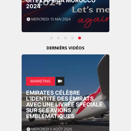
GITEX AFRICA MOROCCO
2024
MERCREDI 15 MAI 2024
DERNIÈRS VIDÉOS
MARKETING
EMIRATES CÉLÈBRE
L’IDENTITÉ DES ÉMIRATS
AVEC UNE LIVRÉE SPÉCIALE
SUR SES AVIONS
EMBLÉMATIQUES
MERCREDI 5 AOÛT 2026