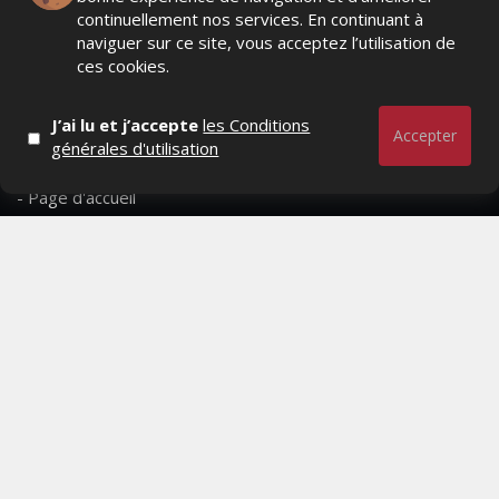
continuellement nos services. En continuant à
naviguer sur ce site, vous acceptez l’utilisation de
RESTER CONNECTÉ
ces cookies.
J’ai lu et j’accepte
les Conditions
Accepter
générales d'utilisation
PAGES
- Page d'accueil
- Qui sommes-nous ?
- Contactez-nous
- Conditions générales
MAGAZINE
- Anciens numeros
- Lire le dernier numero