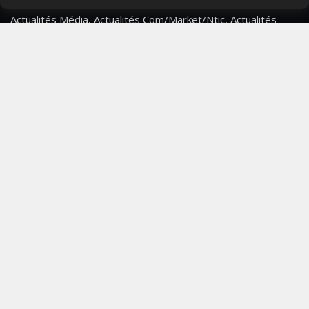
Actualités Média, Actualités Com/Market/Ntic, Actualités
Distrib, Dossier, Interview, Stratégies, Communication,
Marques avenue, Relations presse, Créa, Baromètre,
People, Métier, Profil...
RESTER CONNECTÉ
PAGES
- Page d'accueil
- Qui sommes-nous ?
- Contactez-nous
- Conditions générales
MAGAZINE