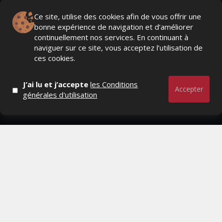
Ce site, utilise des cookies afin de vous offrir une
bonne expérience de navigation et d’améliorer
Actualités Média, Actualités Com/Market/Ntic, Actualités
continuellement nos services. En continuant à
Distrib, Dossier, Interview, Stratégies, Communication,
naviguer sur ce site, vous acceptez l’utilisation de
Marques avenue, Relations presse, Créa, Baromètre,
ces cookies.
People, Métier, Profil...
J’ai lu et j’accepte
les Conditions
RESTER CONNECTÉ
Accepter
générales d'utilisation
PAGES
- Page d'accueil
- Qui sommes-nous ?
- Contactez-nous
- Conditions générales