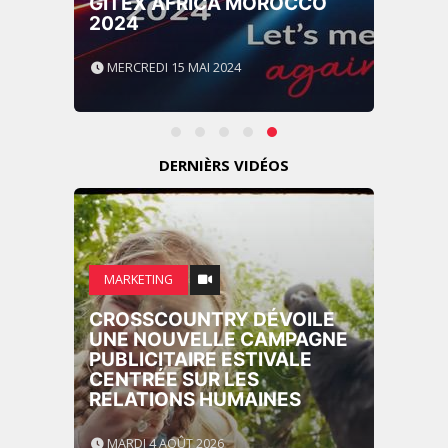
GITEX AFRICA MOROCCO
2024
MERCREDI 15 MAI 2024
DERNIÈRS VIDÉOS
MARKETING
CROSSCOUNTRY DÉVOILE
UNE NOUVELLE CAMPAGNE
PUBLICITAIRE ESTIVALE
CENTRÉE SUR LES
RELATIONS HUMAINES
MARDI 4 AOÛT 2026