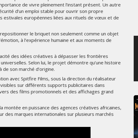
mportance de vivre pleinement l’instant présent. Un autre
SAMEDI 1 AOÛT 2026
 sécurité d’un emploi stable pour ouvrir son propre
ns estivales européennes liées aux rituels de vœux et de
à repositionner le briquet non seulement comme un objet
 l’émotion, à l’expérience humaine et aux moments de
acité des idées créatives à dépasser les frontières
universelles. Selon lui, le projet démontre qu’une histoire
 de son marché d’origine.
ion avec Spitfire Films, sous la direction du réalisateur
sibles sur différents supports publicitaires dans
avers des films promotionnels et des affichages grand
la montée en puissance des agences créatives africaines,
ur des marques internationales sur plusieurs marchés