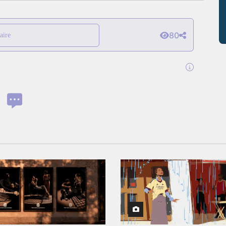
80
aire