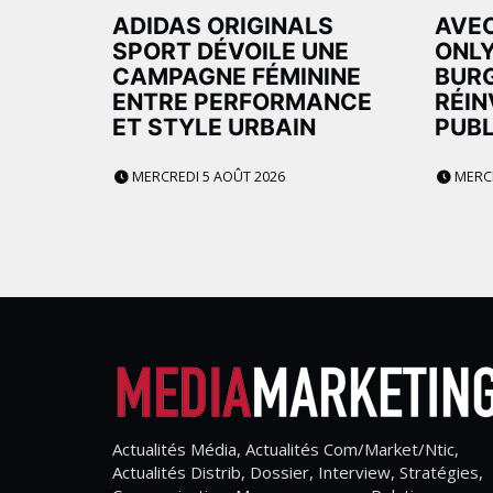
ADIDAS ORIGINALS
AVEC
SPORT DÉVOILE UNE
ONLY
CAMPAGNE FÉMININE
BURG
ENTRE PERFORMANCE
RÉIN
ET STYLE URBAIN
PUBL
MERCREDI 5 AOÛT 2026
MERCR
Actualités Média, Actualités Com/Market/Ntic,
Actualités Distrib, Dossier, Interview, Stratégies,