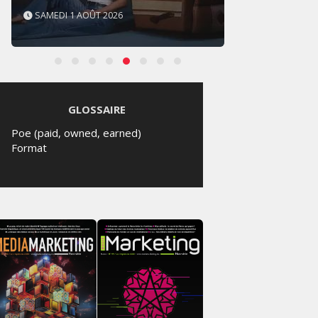
SAMEDI 1 AOÛT 2026
VENDRE
GLOSSAIRE
Poe (paid, owned, earned)
Format