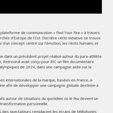
THE PARADIGM SHIFT –
ER"
BUSINESS. PEOPLE. TECH
VENDREDI 10 JANVIER 2025
a plateforme de communication « Find Your Fire » à travers
hés d’Europe de l’Est. Derrière cette initiative se trouve
ine d’un concept centré sur l’émotion, les récits humains et
ine dans un précédent projet réalisé autour du para-athlète
, Retroviral avait conçu pour BIC un film documentaire
paralympiques de 2024, dans une campagne axée sur la
pes internationales de la marque, basées en France, à
PUB
caine afin de développer une campagne globale destinée à
NE
SPIDER-MAN ET BMW
UNISSENT LEURS UNIVERS
és autour de situations du quotidien où le feu devient un
DANS UNE CAMPAGNE
S
INTERNATIONALE AUTOUR DE
transformation personnelle.
LA BMW IX3
où des spectateurs remplacent les écrans de téléphones