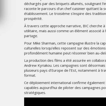
déchargés par des briquets allumés, soulignant l’i
6
MARDI 4 AOÛT 2026
raconte le parcours d’un chef cuisinier quittant la
établissement. Le troisième s’inspire des traditio
prospérité.
À travers cette approche narrative, BIC cherche 
utilitaire, mais aussi comme un élément associé à
partage.
Pour Mike Sharman, cette campagne illustre la cap
culturelles lorsqu’elles reposent sur des émotions 
profondément humaine peut résonner bien au-delà
La production des films a été assurée en collaborat
Andrew Kyriakou. Les campagnes sont désormais vi
plusieurs pays d’Europe de l’Est, notamment à tr
format.
Ce déploiement international confirme également 
capables aujourd’hui de piloter des campagnes po
stratégiques.