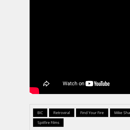
BIC
Retroviral
Find Your Fire
Mike Sh
Spitfire Films