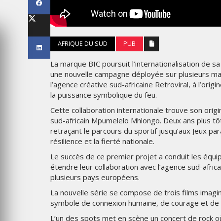
LES IMPÉRIALES WEEK 2026
SOUS THÈME "DABA OR NEV
6
MARDI 27 JANVIER 2026
AFRIQUE DU SUD
PUB
La marque BIC poursuit l’internationalisation de s
une nouvelle campagne déployée sur plusieurs marc
l’agence créative sud-africaine Retroviral, à l’orig
la puissance symbolique du feu.
Cette collaboration internationale trouve son orig
sud-africain Mpumelelo Mhlongo. Deux ans plus tôt
retraçant le parcours du sportif jusqu’aux Jeux 
résilience et la fierté nationale.
Le succès de ce premier projet a conduit les équi
MARKETING
étendre leur collaboration avec l’agence sud-afri
CROSSCOUNTRY DÉVOILE U
plusieurs pays européens.
CE : UNE
NOUVELLE CAMPAGNE
La nouvelle série se compose de trois films imagin
ATION DE
PUBLICITAIRE ESTIVALE
PORT PENSÉE
CENTRÉE SUR LES RELATION
symbole de connexion humaine, de courage et de 
EN
HUMAINES
L’un des spots met en scène un concert de rock 