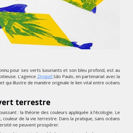
GITEX AFRICA MOROCCO 2024
MERCREDI 15 MAI 2024
nnu pour ses verts luxuriants et son bleu profond, est au
bitieuse. L’agence
Droga5
São Paulo, en partenariat avec la
t qui illustre de manière originale le lien vital entre océans
MARKETING
vert terrestre
CROSSCOUNTRY DÉVOILE UNE
NOUVELLE CAMPAGNE
ssant : la théorie des couleurs appliquée à l’écologie. Le
PUBLICITAIRE ESTIVALE
t, couleur de la vie terrestre. Dans la pratique, sans océans
ÉE
CENTRÉE SUR LES RELATIONS
versité ne peuvent prospérer.
HUMAINES