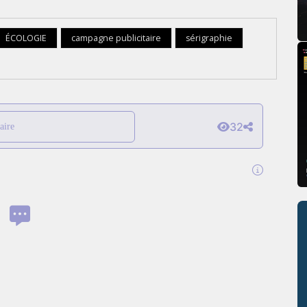
ÉCOLOGIE
campagne publicitaire
sérigraphie
32
aire