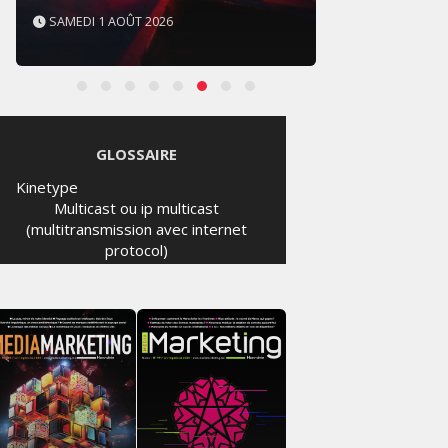
SAMEDI 1 AOÛT 2026
SAMED
GLOSSAIRE
Kinetype
Multicast ou ip multicast
(multitransmission avec internet
protocol)