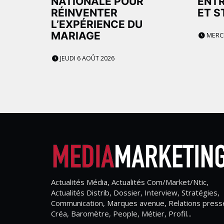
NATIONALE POUR
ENT
RÉINVENTER
ET S
L’EXPÉRIENCE DU
MARIAGE
MERCR
JEUDI 6 AOÛT 2026
Actualités Média, Actualités Com/Market/Ntic,
Actualités Distrib, Dossier, Interview, Stratégies,
Communication, Marques avenue, Relations press
Créa, Baromètre, People, Métier, Profil...