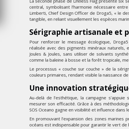
La seconde phase de Lifeless Flag présente six sé
6
MERCREDI 5 AOÛT 2026
central, symbolisant l’harmonie nécessaire entr
Limberti, Chief Design Officer de Droga5, « le 
tangible, en reliant visuellement les espèces marine
Sérigraphie artisanale et 
Pour renforcer le message écologique, Droga5 
réalisée avec des pigments minéraux naturels, e
Joules & Joules, sans utiliser de solvants synt
comme la baleine à bosse et la forêt tropicale, m
Le processus « couche sur couche » de la sérigra
couleurs primaires, rendant visible la naissance de
Une innovation stratégiqu
Au-delà de l’esthétique, la campagne s’appuie 
mesurer son efficacité. Grâce à des méthodolog
SOS Oceano gagne en visibilité et influence dans le
En promouvant l’expansion des zones marines pro
océans est indispensable pour garantir le vert de l