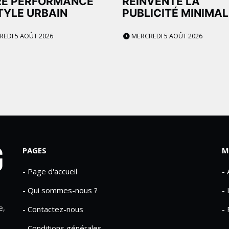
RE PERFORMANCE
RÉINVENTE LA
TYLE URBAIN
PUBLICITÉ MINIMAL
EDI 5 AOÛT 2026
MERCREDI 5 AOÛT 2026
PAGES
M
- Page d'accueil
-
- Qui sommes-nous ?
- 
e,
- Contactez-nous
- 
- Conditions générales