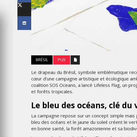
WEEK 2026
THE PARADIGM SHIFT –
BA OR NEVER"
BUSINESS. PEOPLE. TECH
VENDREDI 10 JANVIER 2025
BRÉSIL
PUB
Le drapeau du Brésil, symbole emblématique reco
cœur d’une campagne artistique et écologique am
coalition SOS Oceano, a lancé Lifeless Flag, un proje
et forêts tropicales.
MARKETING
Le bleu des océans, clé du 
 L’IDENTITÉ
NIKE STUDIO FLEECE : UNE
La campagne repose sur un concept simple mais pui
C UNE LIVRÉE
NOUVELLE GÉNÉRATION DE
bleu des océans et le jaune du soleil créent le ver
S AVIONS
VÊTEMENTS DE SPORT PENS
en bonne santé, la forêt amazonienne et sa biodi
POUR LE QUOTIDIEN