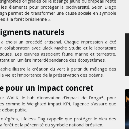
rigraphies originales où le losange jaune du drapeau reste
MARDI 4 AOÛT 2026
e les éléments pour protéger la biodiversité. Selon Diego
design permet de transformer une cause sociale en symbole
s à la forêt brésilienne ».
pigments naturels
a choisi un procédé artisanal. Chaque impression a été
n collaboration avec Black Madre Studio et le laboratoire
hétiques. Les œuvres associent faune marine et terrestre,
ettant en lumière l’interdépendance des écosystèmes.
phie illustre la création du vert à partir du mélange des
 la vie et l’importance de la préservation des océans.
e pour un impact concret
sur WALK, le hub d’innovation d’impact de Droga5, pour
ies comme le Weighted Impact KPI, l’agence s’assure que
 débat public.
tégées, Lifeless Flag rappelle que protéger le bleu des
a forêt et la pérennité du symbole national brésilien.