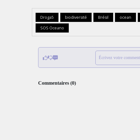
Droga5
biodiversité
Brésil
ocean
SOS Oceano
Écrivez votre comment
Commentaires
(
0
)