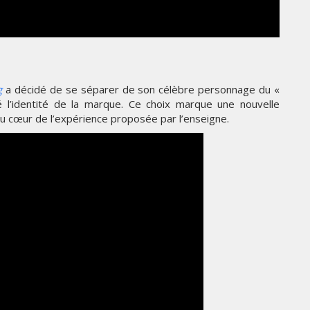
THE PARADIGM SHIFT –
ER"
BUSINESS. PEOPLE. TECH
VENDREDI 10 JANVIER 2025
g
a décidé de se séparer de son célèbre personnage du «
rné l’identité de la marque. Ce choix marque une nouvelle
 au cœur de l’expérience proposée par l’enseigne.
MARKETING
TÉ
NIKE STUDIO FLEECE : UNE
RÉE
NOUVELLE GÉNÉRATION DE
VÊTEMENTS DE SPORT PENSÉE
POUR LE QUOTIDIEN