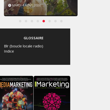
MARDI 4 AOÛT 2026
SAMED
GLOSSAIRE
Blr (boucle locale radio)
Indice