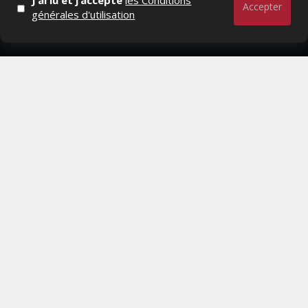
J’ai lu et j’accepte
les Conditions
RESTER CONNECTÉ
Accepter
générales d'utilisation
PAGES
- Page d'accueil
- Qui sommes-nous ?
- Contactez-nous
- Conditions générales
MAGAZINE
- Anciens numeros
- Lire le dernier numero
- Publicite