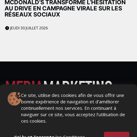
MCDONALD’S TRANSFORME L’HÉSITATION
AU DRIVE EN CAMPAGNE VIRALE SUR LES
RÉSEAUX SOCIAUX
JEUDI 30 JUILLET 2026
Ce site, utilise des cookies afin de vous offrir une
bonne expérience de navigation et d’améliorer
Actualités Média, Actualités Com/Market/Ntic, Actualités
continuellement nos services. En continuant à
Distrib, Dossier, Interview, Stratégies, Communication,
naviguer sur ce site, vous acceptez l’utilisation de
Marques avenue, Relations presse, Créa, Baromètre,
ces cookies.
People, Métier, Profil...